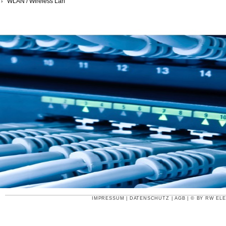
WLAN / Wireless Lan
IMPRESSUM
|
DATENSCHUTZ
|
AGB
| © BY
RW ELE