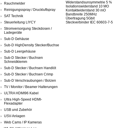
Widerstandsunsymmetrie 5 %
Rauchmelder
Isolationswiderstand 10 MO
Reinigungsspray / Druckluftspray
Kontaktwiderstand 30 mO
Bandbreite 250MHz
SAT Technik
Übertragung 5Gbit
Steuerleitung LIYCY
Steckverbinder IEC 60603-7-5
Stromversorgung Steckdosen /
Ladegeräte
Sub-D Gehäuse
Sub-D HighDensity Stecker/Buchse
Sub-D Leergehäuse
Sub-D Stecker / Buchsen
Schneidklemm
Sub-D Stecker / Buchsen Handlöt
Sub-D Stecker / Buchsen Crimp
Sub-D Verschraubungen / Bolzen
TV / Monitor / Beamer Halterungen
ULTRA HDMI96 Kabel
Ultra High-Speed HDMI-
Flexadapter
USB und Zubehör
USV-Anlagen
Web Cams / IP Kameras