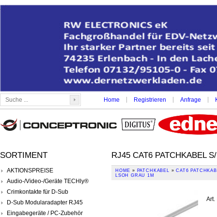
|
|
|
Home
Registrieren
Anfrage
SORTIMENT
RJ45 CAT6 PATCHKABEL S
AKTIONSPREISE
HOME
»
PATCHKABEL
»
CAT6 PATCHKABE
LSOH GRAU 1M
Audio-/Video-/Geräte TECHly®
Crimkontakte für D-Sub
Art.
D-Sub Modularadapter RJ45
Eingabegeräte / PC-Zubehör