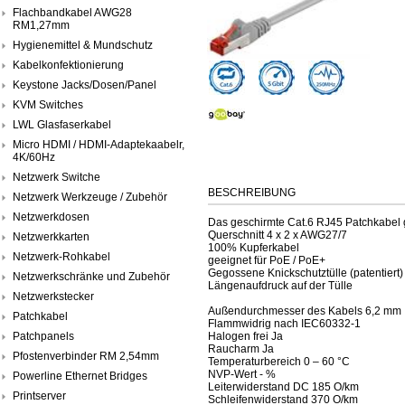
Flachbandkabel AWG28
RM1,27mm
Hygienemittel & Mundschutz
Kabelkonfektionierung
Keystone Jacks/Dosen/Panel
KVM Switches
LWL Glasfaserkabel
Micro HDMI / HDMI-Adaptekaabelr,
4K/60Hz
Netzwerk Switche
BESCHREIBUNG
Netzwerk Werkzeuge / Zubehör
Netzwerkdosen
Das geschirmte Cat.6 RJ45 Patchkabel g
Querschnitt 4 x 2 x AWG27/7
Netzwerkkarten
100% Kupferkabel
Netzwerk-Rohkabel
geeignet für PoE / PoE+
Gegossene Knickschutztülle (patentiert)
Netzwerkschränke und Zubehör
Längenaufdruck auf der Tülle
Netzwerkstecker
Außendurchmesser des Kabels 6,2 mm
Patchkabel
Flammwidrig nach IEC60332-1
Patchpanels
Halogen frei Ja
Raucharm Ja
Pfostenverbinder RM 2,54mm
Temperaturbereich 0 – 60 °C
NVP-Wert - %
Powerline Ethernet Bridges
Leiterwiderstand DC 185 O/km
Printserver
Schleifenwiderstand 370 O/km