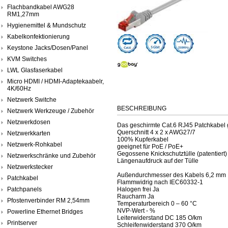
Flachbandkabel AWG28
RM1,27mm
Hygienemittel & Mundschutz
Kabelkonfektionierung
Keystone Jacks/Dosen/Panel
KVM Switches
LWL Glasfaserkabel
Micro HDMI / HDMI-Adaptekaabelr,
4K/60Hz
Netzwerk Switche
BESCHREIBUNG
Netzwerk Werkzeuge / Zubehör
Netzwerkdosen
Das geschirmte Cat.6 RJ45 Patchkabel g
Querschnitt 4 x 2 x AWG27/7
Netzwerkkarten
100% Kupferkabel
Netzwerk-Rohkabel
geeignet für PoE / PoE+
Gegossene Knickschutztülle (patentiert)
Netzwerkschränke und Zubehör
Längenaufdruck auf der Tülle
Netzwerkstecker
Außendurchmesser des Kabels 6,2 mm
Patchkabel
Flammwidrig nach IEC60332-1
Patchpanels
Halogen frei Ja
Raucharm Ja
Pfostenverbinder RM 2,54mm
Temperaturbereich 0 – 60 °C
NVP-Wert - %
Powerline Ethernet Bridges
Leiterwiderstand DC 185 O/km
Printserver
Schleifenwiderstand 370 O/km