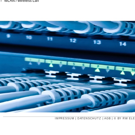
WLAN / Wireless Lan
IMPRESSUM
|
DATENSCHUTZ
|
AGB
| © BY
RW ELE