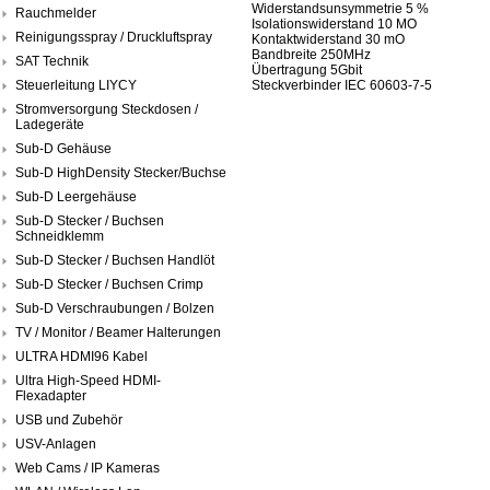
Widerstandsunsymmetrie 5 %
Rauchmelder
Isolationswiderstand 10 MO
Reinigungsspray / Druckluftspray
Kontaktwiderstand 30 mO
Bandbreite 250MHz
SAT Technik
Übertragung 5Gbit
Steuerleitung LIYCY
Steckverbinder IEC 60603-7-5
Stromversorgung Steckdosen /
Ladegeräte
Sub-D Gehäuse
Sub-D HighDensity Stecker/Buchse
Sub-D Leergehäuse
Sub-D Stecker / Buchsen
Schneidklemm
Sub-D Stecker / Buchsen Handlöt
Sub-D Stecker / Buchsen Crimp
Sub-D Verschraubungen / Bolzen
TV / Monitor / Beamer Halterungen
ULTRA HDMI96 Kabel
Ultra High-Speed HDMI-
Flexadapter
USB und Zubehör
USV-Anlagen
Web Cams / IP Kameras