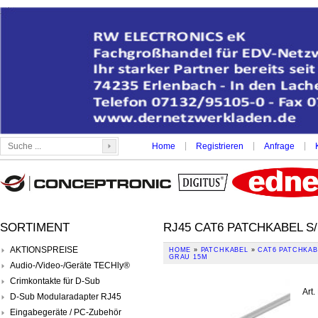
|
|
|
Home
Registrieren
Anfrage
SORTIMENT
RJ45 CAT6 PATCHKABEL S
AKTIONSPREISE
HOME
»
PATCHKABEL
»
CAT6 PATCHKAB
GRAU 15M
Audio-/Video-/Geräte TECHly®
Crimkontakte für D-Sub
Art.
D-Sub Modularadapter RJ45
Eingabegeräte / PC-Zubehör