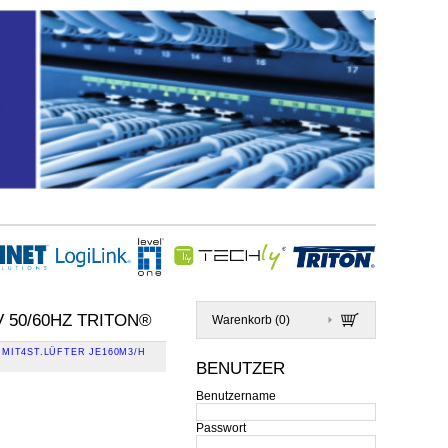
 50/60HZ TRITON®
Warenkorb (
0
)
MIT4ST.LÜFTER JE160M3/H
BENUTZER
Benutzername
Passwort