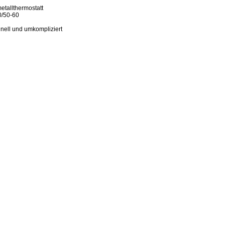
etallthermostatt
0/50-60
hnell und umkompliziert