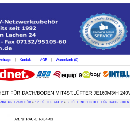
|
|
|
Anfrage
Kontakt
AGB
Warenkorb (
0
)
IT FÜR DACH/BODEN MIT4ST.LÜFTER JE160M3/H 240V
NKE UND ZUBEHÖR
»
19" LÜFTER AKTIV
»
BELÜFTUNGSEINHEIT FÜR DACH/BODEN 
Art. Nr
:
RAC-CH-X04-X3