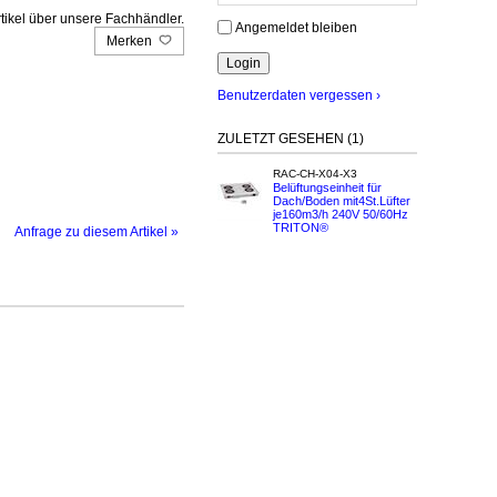
tikel über unsere Fachhändler.
Angemeldet bleiben
Merken
Benutzerdaten vergessen ›
ZULETZT GESEHEN (1)
RAC-CH-X04-X3
Belüftungseinheit für
Dach/Boden mit4St.Lüfter
je160m3/h 240V 50/60Hz
TRITON®
Anfrage zu diesem Artikel »