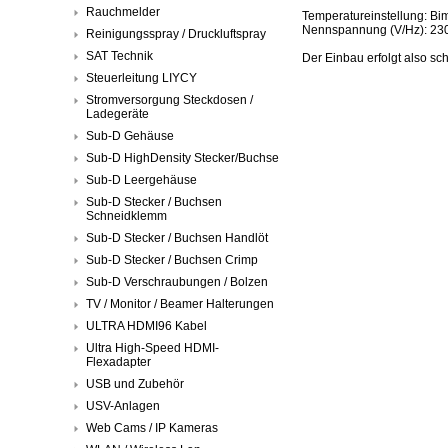
Rauchmelder
Temperatureinstellung: Bim
Nennspannung (V/Hz): 23
Reinigungsspray / Druckluftspray
SAT Technik
Der Einbau erfolgt also sc
Steuerleitung LIYCY
Stromversorgung Steckdosen /
Ladegeräte
Sub-D Gehäuse
Sub-D HighDensity Stecker/Buchse
Sub-D Leergehäuse
Sub-D Stecker / Buchsen
Schneidklemm
Sub-D Stecker / Buchsen Handlöt
Sub-D Stecker / Buchsen Crimp
Sub-D Verschraubungen / Bolzen
TV / Monitor / Beamer Halterungen
ULTRA HDMI96 Kabel
Ultra High-Speed HDMI-
Flexadapter
USB und Zubehör
USV-Anlagen
Web Cams / IP Kameras