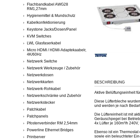
Flachbandkabel AWG28
RM1,27mm
Hygienemittel & Mundschutz
Kabelkonfektionierung
Keystone Jacks/Dosen/Panel
KVM Switches
LWL Glasfaserkabel
Micro HDMI / HDMI-Adaptekaabelr,
4K/60Hz
Netzwerk Switche
Netzwerk Werkzeuge / Zubehör
Netzwerkdosen
Netzwerkkarten
BESCHREIBUNG
Netzwerk-Rohkabel
Aktive Belüftungseinheit f
Netzwerkschränke und Zubehör
Diese Lüfterbleche wurden 
Netzwerkstecker
und werden je nach Bedarf
Patchkabel
Die Lüftereinheit ist mit ak
Patchpanels
Geräuschpegel bei Betrie
Pfostenverbinder RM 2,54mm
4x Lüfter je 160m³/h 240V
Powerline Ethernet Bridges
Ebenso ist ein Thermostat
sowie ein beleuchteter Ein
Printserver