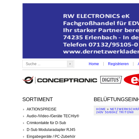
|
|
Home
Registrieren
SORTIMENT
BELÜFTUNGSEINHE
AKTIONSPREISE
HOME
»
NETZWERKSCHRÄ
240V 50/60HZ TRITON®
Audio-/Video-/Geräte TECHly®
Crimkontakte für D-Sub
D-Sub Modularadapter RJ45
Eingabegeräte / PC-Zubehör