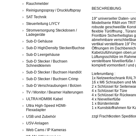
Rauchmelder
BESCHREIBUNG
Reinigungsspray / Druckluftspray
SAT Technik
19" universeller Daten- un
Modellserie RMA von TRI
Steuerleitung LIYCY
robuste geschweißte Konstr
Stromversorgung Steckdosen /
flexible Türöffnung , Tür
Ladegeräte
Fronttüre Sicherheitsglas 
abnehmbare verschließba
Sub-D Gehäuse
vertikal verstellbare 19" P
Sub-D HighDensity Stecker/Buchse
Öffnungen im Dachbereich 
Kabelzuführungen oben,un
Sub-D Leergehäuse
Lüftungsschlitze im Rahmen
verstellbare Nivellierfüße 
Sub-D Stecker / Buchsen
komplett vormontiert / und
Schneidklemm
Sub-D Stecker / Buchsen Handlöt
Lieferumfang :
1x Netzwerkschrank RAL703
Sub-D Stecker / Buchsen Crimp
16 x M6 Schrauben und Mu
Sub-D Verschraubungen / Bolzen
2 x Schlüssel für Seitenwa
4 x Schlüssel für Türe
TV / Monitor / Beamer Halterungen
4 x Schlüssel für Rückwan
ULTRA HDMI96 Kabel
4 x Nievellierfüße
1 x Bürstenleiste
Ultra High-Speed HDMI-
1 x Kunststoffrahmen für 
Flexadapter
zzgl Frachtkosten Spedition
USB und Zubehör
USV-Anlagen
Web Cams / IP Kameras