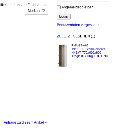
tikel über unsere Fachhändler.
Angemeldet bleiben
Merken
Benutzerdaten vergessen ›
ZULETZT GESEHEN (1)
RMA-15-A69
19" 15HE Standverteiler
HxBxT 770x600x900
Traglast 300Kg TRITON®
Anfrage zu diesem Artikel »