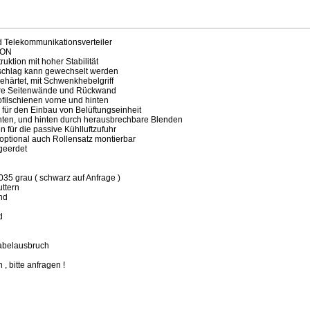
d Telekommunikationsverteiler
TON
uktion mit hoher Stabilität
anschlag kann gewechselt werden
gehärtet, mit Schwenkhebelgriff
re Seitenwände und Rückwand
rofilschienen vorne und hinten
für den Einbau von Belüftungseinheit
ten, und hinten durch herausbrechbare Blenden
 für die passive Kühlluftzufuhr
/ optional auch Rollensatz montierbar
 geerdet
5 grau ( schwarz auf Anfrage )
ttern
nd
d
Kabelausbruch
 , bitte anfragen !