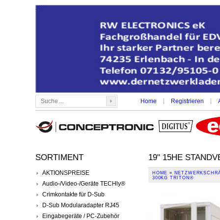
|
|
Home
Registrieren
SORTIMENT
19" 15HE STANDV
AKTIONSPREISE
HOME
»
NETZWERKSCHRÄ
300KG TRITON®
Audio-/Video-/Geräte TECHly®
Crimkontakte für D-Sub
D-Sub Modularadapter RJ45
Eingabegeräte / PC-Zubehör