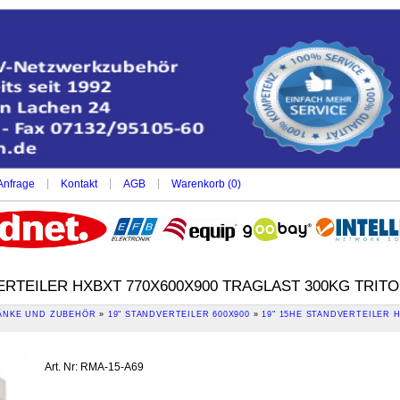
|
|
|
Anfrage
Kontakt
AGB
Warenkorb (
0
)
ERTEILER HXBXT 770X600X900 TRAGLAST 300KG TRIT
NKE UND ZUBEHÖR
»
19" STANDVERTEILER 600X900
»
19" 15HE STANDVERTEILER 
Art. Nr
:
RMA-15-A69