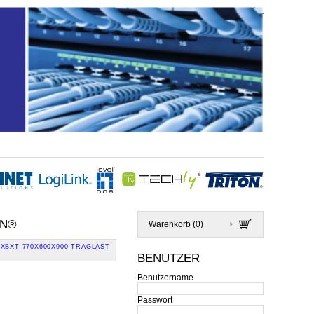
ON®
Warenkorb (
0
)
HXBXT 770X600X900 TRAGLAST
BENUTZER
Benutzername
Passwort