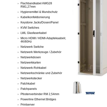
Flachbandkabel AWG28
RM1,27mm
Hygienemittel & Mundschutz
Kabelkonfektionierung
Keystone Jacks/Dosen/Panel
KVM Switches
LWL Glasfaserkabel
Micro HDMI / HDMI-Adaptekaabelr,
4K/60Hz
Netzwerk Switche
Netzwerk Werkzeuge / Zubehör
Netzwerkdosen
Netzwerkkarten
Netzwerk-Rohkabel
Netzwerkschränke und Zubehör
Netzwerkstecker
Patchkabel
Patchpanels
Pfostenverbinder RM 2,54mm
Powerline Ethernet Bridges
Printserver