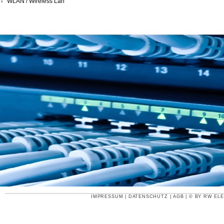
WLAN / Wireless Lan
IMPRESSUM
|
DATENSCHUTZ
|
AGB
| © BY
RW ELE