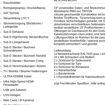
BESCHREIBUNG
Rauchmelder
Reinigungsspray / Druckluftspray
19" universeller Daten- und Telekommun
Modellserie RMA von TRITON
SAT Technik
robuste geschweißte Konstruktion mit hoh
flexible Türöffnung , Türanschlag kann
Steuerleitung LIYCY
Fronttüre Sicherheitsglas gehärtet, mit 
Stromversorgung Steckdosen /
abnehmbare verschließbare Seitenwä
Ladegeräte
vertikal verstellbare 19" Profilschienen 
Öffnungen im Dachbereich für den Einb
Sub-D Gehäuse
Kabelzuführungen oben,unten, und hin
Sub-D HighDensity Stecker/Buchse
Lüftungsschlitze im Rahmen für die pass
verstellbare Nivellierfüße / optional au
Sub-D Leergehäuse
komplett vormontiert / und geerdet
Sub-D Stecker / Buchsen
Schneidklemm
Lieferumfang :
1x Netzwerkschrank RAL7035 grau ( sch
Sub-D Stecker / Buchsen Handlöt
16 x M6 Schrauben und Muttern
2 x Schlüssel für Seitenwand
Sub-D Stecker / Buchsen Crimp
4 x Schlüssel für Türe
Sub-D Verschraubungen / Bolzen
4 x Schlüssel für Rückwand
4 x Nievellierfüße
TV / Monitor / Beamer Halterungen
1 x Bürstenleiste
ULTRA HDMI96 Kabel
1 x Kunststoffrahmen für Kabelausbruch
Ultra High-Speed HDMI-
zzgl Frachtkosten Spedition , bitte anfra
Flexadapter
USB und Zubehör
USV-Anlagen
Web Cams / IP Kameras