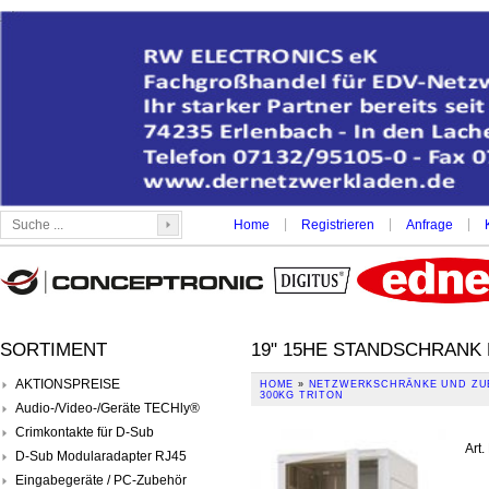
|
|
|
Home
Registrieren
Anfrage
SORTIMENT
19" 15HE STANDSCHRANK 
AKTIONSPREISE
HOME
»
NETZWERKSCHRÄNKE UND ZU
300KG TRITON
Audio-/Video-/Geräte TECHly®
Crimkontakte für D-Sub
Art.
D-Sub Modularadapter RJ45
Eingabegeräte / PC-Zubehör