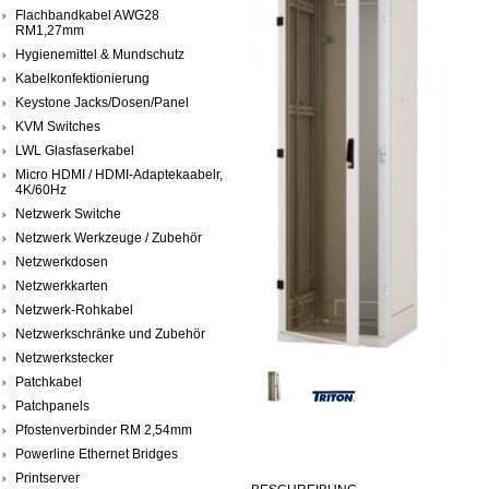
Flachbandkabel AWG28
RM1,27mm
Hygienemittel & Mundschutz
Kabelkonfektionierung
Keystone Jacks/Dosen/Panel
KVM Switches
LWL Glasfaserkabel
Micro HDMI / HDMI-Adaptekaabelr,
4K/60Hz
Netzwerk Switche
Netzwerk Werkzeuge / Zubehör
Netzwerkdosen
Netzwerkkarten
Netzwerk-Rohkabel
Netzwerkschränke und Zubehör
Netzwerkstecker
Patchkabel
Patchpanels
Pfostenverbinder RM 2,54mm
Powerline Ethernet Bridges
Printserver