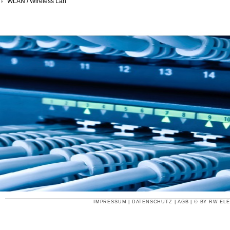
WLAN / Wireless Lan
IMPRESSUM
|
DATENSCHUTZ
|
AGB
| © BY
RW ELE