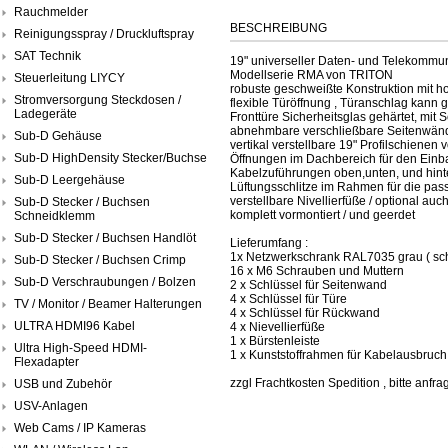
Rauchmelder
BESCHREIBUNG
Reinigungsspray / Druckluftspray
SAT Technik
19" universeller Daten- und Telekommun
Modellserie RMA von TRITON
Steuerleitung LIYCY
robuste geschweißte Konstruktion mit hoh
Stromversorgung Steckdosen /
flexible Türöffnung , Türanschlag kann
Ladegeräte
Fronttüre Sicherheitsglas gehärtet, mit 
abnehmbare verschließbare Seitenwä
Sub-D Gehäuse
vertikal verstellbare 19" Profilschienen 
Sub-D HighDensity Stecker/Buchse
Öffnungen im Dachbereich für den Einb
Kabelzuführungen oben,unten, und hin
Sub-D Leergehäuse
Lüftungsschlitze im Rahmen für die pass
verstellbare Nivellierfüße / optional au
Sub-D Stecker / Buchsen
komplett vormontiert / und geerdet
Schneidklemm
Sub-D Stecker / Buchsen Handlöt
Lieferumfang :
1x Netzwerkschrank RAL7035 grau ( sch
Sub-D Stecker / Buchsen Crimp
16 x M6 Schrauben und Muttern
Sub-D Verschraubungen / Bolzen
2 x Schlüssel für Seitenwand
4 x Schlüssel für Türe
TV / Monitor / Beamer Halterungen
4 x Schlüssel für Rückwand
ULTRA HDMI96 Kabel
4 x Nievellierfüße
1 x Bürstenleiste
Ultra High-Speed HDMI-
1 x Kunststoffrahmen für Kabelausbruch
Flexadapter
zzgl Frachtkosten Spedition , bitte anfra
USB und Zubehör
USV-Anlagen
Web Cams / IP Kameras