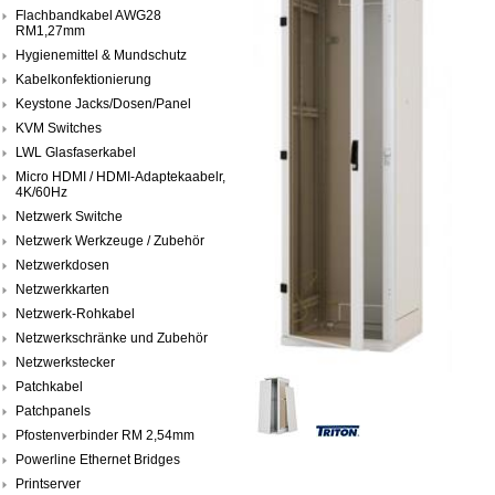
Flachbandkabel AWG28
RM1,27mm
Hygienemittel & Mundschutz
Kabelkonfektionierung
Keystone Jacks/Dosen/Panel
KVM Switches
LWL Glasfaserkabel
Micro HDMI / HDMI-Adaptekaabelr,
4K/60Hz
Netzwerk Switche
Netzwerk Werkzeuge / Zubehör
Netzwerkdosen
Netzwerkkarten
Netzwerk-Rohkabel
Netzwerkschränke und Zubehör
Netzwerkstecker
Patchkabel
Patchpanels
Pfostenverbinder RM 2,54mm
Powerline Ethernet Bridges
Printserver