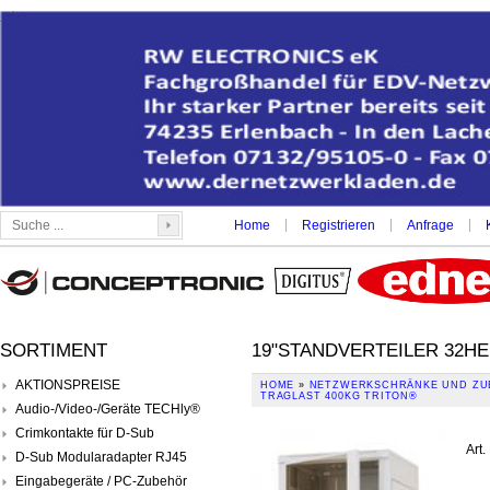
|
|
|
Home
Registrieren
Anfrage
SORTIMENT
19"STANDVERTEILER 32HE
AKTIONSPREISE
HOME
»
NETZWERKSCHRÄNKE UND ZU
TRAGLAST 400KG TRITON®
Audio-/Video-/Geräte TECHly®
Crimkontakte für D-Sub
Art.
D-Sub Modularadapter RJ45
Eingabegeräte / PC-Zubehör