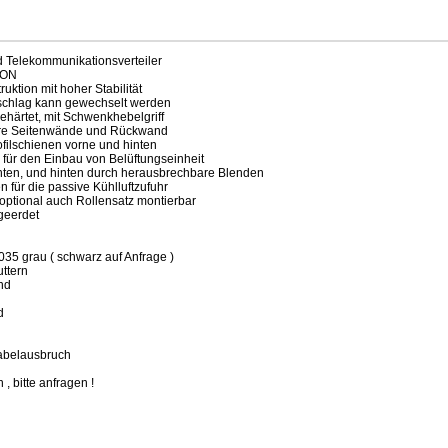
d Telekommunikationsverteiler
TON
uktion mit hoher Stabilität
anschlag kann gewechselt werden
gehärtet, mit Schwenkhebelgriff
re Seitenwände und Rückwand
rofilschienen vorne und hinten
für den Einbau von Belüftungseinheit
ten, und hinten durch herausbrechbare Blenden
 für die passive Kühlluftzufuhr
/ optional auch Rollensatz montierbar
 geerdet
5 grau ( schwarz auf Anfrage )
ttern
nd
d
Kabelausbruch
 , bitte anfragen !