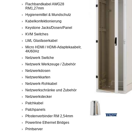
Flachbandkabel AWG28
RM1,27mm
Hygienemittel & Mundschutz
Kabelkonfektionierung
Keystone Jacks/Dosen/Panel
KVM Switches
LWL Glasfaserkabel
Micro HDMI / HDMI-Adaptekaabelr,
4K/60Hz
Netzwerk Switche
Netzwerk Werkzeuge / Zubehör
Netzwerkdosen
Netzwerkkarten
Netzwerk-Rohkabel
Netzwerkschränke und Zubehör
Netzwerkstecker
Patchkabel
Patchpanels
Pfostenverbinder RM 2,54mm
Powerline Ethernet Bridges
Printserver