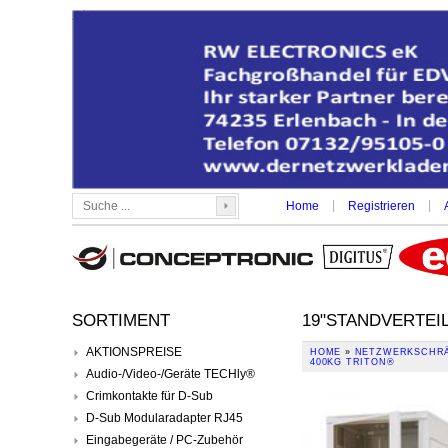
|
|
Home
Registrieren
SORTIMENT
19"STANDVERTEI
AKTIONSPREISE
HOME
»
NETZWERKSCHRÄ
400KG TRITON®
Audio-/Video-/Geräte TECHly®
Crimkontakte für D-Sub
D-Sub Modularadapter RJ45
Eingabegeräte / PC-Zubehör