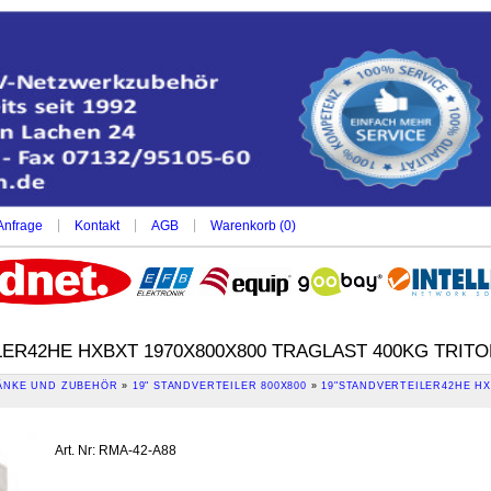
|
|
|
Anfrage
Kontakt
AGB
Warenkorb (
0
)
LER42HE HXBXT 1970X800X800 TRAGLAST 400KG TRIT
NKE UND ZUBEHÖR
»
19" STANDVERTEILER 800X800
»
19"STANDVERTEILER42HE HX
Art. Nr
:
RMA-42-A88