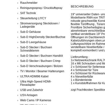
Rauchmelder
BESCHREIBUNG
Reinigungsspray / Druckluftspray
SAT Technik
19" universeller Daten- un
Modellserie RMA von TRI
Steuerleitung LIYCY
robuste geschweißte Konstr
Stromversorgung Steckdosen /
flexible Türöffnung , Tür
Ladegeräte
Fronttüre Sicherheitsglas 
abnehmbare verschließba
Sub-D Gehäuse
vertikal verstellbare 19" P
Sub-D HighDensity Stecker/Buchse
Öffnungen im Dachbereich 
Kabelzuführungen oben,un
Sub-D Leergehäuse
Lüftungsschlitze im Rahmen
verstellbare Nivellierfüße 
Sub-D Stecker / Buchsen
komplett vormontiert / und
Schneidklemm
Sub-D Stecker / Buchsen Handlöt
Lieferumfang :
1x Netzwerkschrank RAL703
Sub-D Stecker / Buchsen Crimp
16 x M6 Schrauben und Mu
Sub-D Verschraubungen / Bolzen
2 x Schlüssel für Seitenwa
4 x Schlüssel für Türe
TV / Monitor / Beamer Halterungen
4 x Schlüssel für Rückwan
ULTRA HDMI96 Kabel
4 x Nievellierfüße
1 x Bürstenleiste
Ultra High-Speed HDMI-
1 x Kunststoffrahmen für 
Flexadapter
zzgl Frachtkosten Spedition
USB und Zubehör
USV-Anlagen
Web Cams / IP Kameras