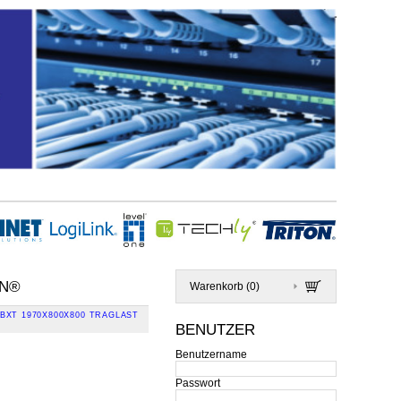
ON®
Warenkorb (
0
)
BXT 1970X800X800 TRAGLAST
BENUTZER
Benutzername
Passwort