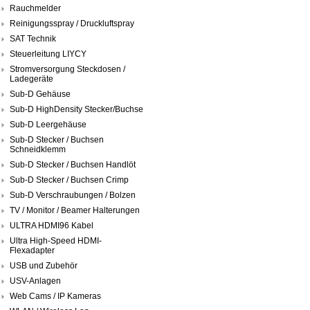
Rauchmelder
Reinigungsspray / Druckluftspray
SAT Technik
Steuerleitung LIYCY
Stromversorgung Steckdosen /
Ladegeräte
Sub-D Gehäuse
Sub-D HighDensity Stecker/Buchse
Sub-D Leergehäuse
Sub-D Stecker / Buchsen
Schneidklemm
Sub-D Stecker / Buchsen Handlöt
Sub-D Stecker / Buchsen Crimp
Sub-D Verschraubungen / Bolzen
TV / Monitor / Beamer Halterungen
ULTRA HDMI96 Kabel
Ultra High-Speed HDMI-
Flexadapter
USB und Zubehör
USV-Anlagen
Web Cams / IP Kameras