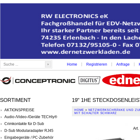
|
|
|
Home
Registrieren
Anfrage
SORTIMENT
19" 1HE STECKDOSENLEIS
AKTIONSPREISE
HOME
»
NETZWERKSCHRÄNKE UND ZU
MIT SCHALTER SCHWARZ
Audio-/Video-/Geräte TECHly®
Crimkontakte für D-Sub
Art.
D-Sub Modularadapter RJ45
Eingabegeräte / PC-Zubehör