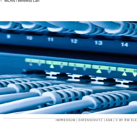
WLAN / Wireless Lan
IMPRESSUM
|
DATENSCHUTZ
|
AGB
| © BY
RW ELE