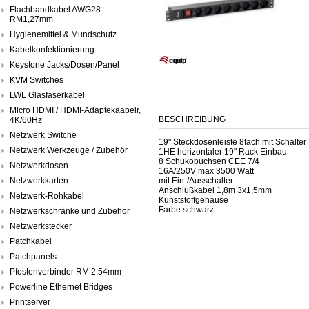
Flachbandkabel AWG28
RM1,27mm
Hygienemittel & Mundschutz
Kabelkonfektionierung
Keystone Jacks/Dosen/Panel
KVM Switches
LWL Glasfaserkabel
Micro HDMI / HDMI-Adaptekaabelr,
BESCHREIBUNG
4K/60Hz
Netzwerk Switche
19" Steckdosenleiste 8fach mit Schalte
Netzwerk Werkzeuge / Zubehör
1HE horizontaler 19" Rack Einbau
8 Schukobuchsen CEE 7/4
Netzwerkdosen
16A/250V max 3500 Watt
Netzwerkkarten
mit Ein-/Ausschalter
Anschlußkabel 1,8m 3x1,5mm
Netzwerk-Rohkabel
Kunststoffgehäuse
Farbe schwarz
Netzwerkschränke und Zubehör
Netzwerkstecker
Patchkabel
Patchpanels
Pfostenverbinder RM 2,54mm
Powerline Ethernet Bridges
Printserver