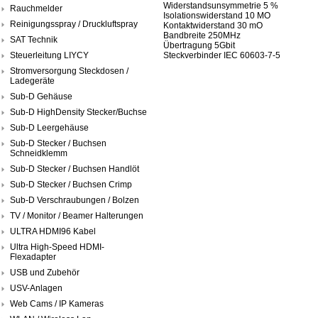
Widerstandsunsymmetrie 5 %
Rauchmelder
Isolationswiderstand 10 MO
Reinigungsspray / Druckluftspray
Kontaktwiderstand 30 mO
Bandbreite 250MHz
SAT Technik
Übertragung 5Gbit
Steuerleitung LIYCY
Steckverbinder IEC 60603-7-5
Stromversorgung Steckdosen /
Ladegeräte
Sub-D Gehäuse
Sub-D HighDensity Stecker/Buchse
Sub-D Leergehäuse
Sub-D Stecker / Buchsen
Schneidklemm
Sub-D Stecker / Buchsen Handlöt
Sub-D Stecker / Buchsen Crimp
Sub-D Verschraubungen / Bolzen
TV / Monitor / Beamer Halterungen
ULTRA HDMI96 Kabel
Ultra High-Speed HDMI-
Flexadapter
USB und Zubehör
USV-Anlagen
Web Cams / IP Kameras