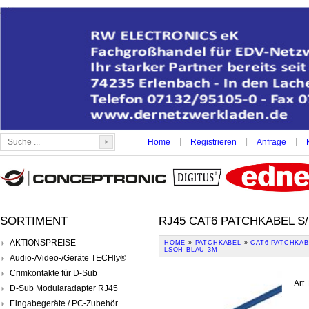
|
|
|
Home
Registrieren
Anfrage
SORTIMENT
RJ45 CAT6 PATCHKABEL S
AKTIONSPREISE
HOME
»
PATCHKABEL
»
CAT6 PATCHKABE
LSOH BLAU 3M
Audio-/Video-/Geräte TECHly®
Crimkontakte für D-Sub
Art.
D-Sub Modularadapter RJ45
Eingabegeräte / PC-Zubehör