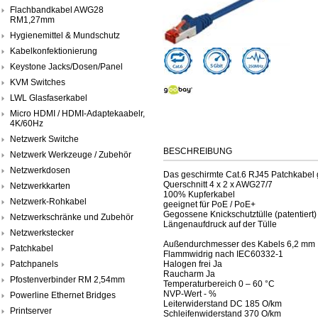
Flachbandkabel AWG28
RM1,27mm
Hygienemittel & Mundschutz
Kabelkonfektionierung
Keystone Jacks/Dosen/Panel
KVM Switches
LWL Glasfaserkabel
Micro HDMI / HDMI-Adaptekaabelr,
4K/60Hz
Netzwerk Switche
BESCHREIBUNG
Netzwerk Werkzeuge / Zubehör
Netzwerkdosen
Das geschirmte Cat.6 RJ45 Patchkabel g
Querschnitt 4 x 2 x AWG27/7
Netzwerkkarten
100% Kupferkabel
Netzwerk-Rohkabel
geeignet für PoE / PoE+
Gegossene Knickschutztülle (patentiert)
Netzwerkschränke und Zubehör
Längenaufdruck auf der Tülle
Netzwerkstecker
Außendurchmesser des Kabels 6,2 mm
Patchkabel
Flammwidrig nach IEC60332-1
Patchpanels
Halogen frei Ja
Raucharm Ja
Pfostenverbinder RM 2,54mm
Temperaturbereich 0 – 60 °C
NVP-Wert - %
Powerline Ethernet Bridges
Leiterwiderstand DC 185 O/km
Printserver
Schleifenwiderstand 370 O/km