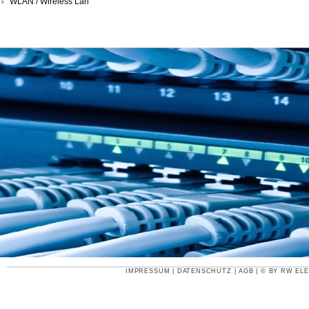
WLAN / Wireless Lan
IMPRESSUM
|
DATENSCHUTZ
|
AGB
| © BY
RW ELE